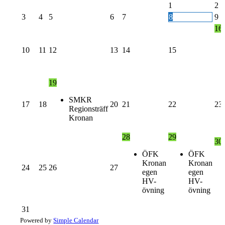
1
2
3
4
5
6
7
8
9
16
10
11
12
13
14
15
19
SMKR
17
18
20
21
22
23
Regionsträff
Kronan
28
29
30
ÖFK
ÖFK
Kronan
Kronan
24
25
26
27
egen
egen
HV-
HV-
övning
övning
31
Powered by
Simple Calendar